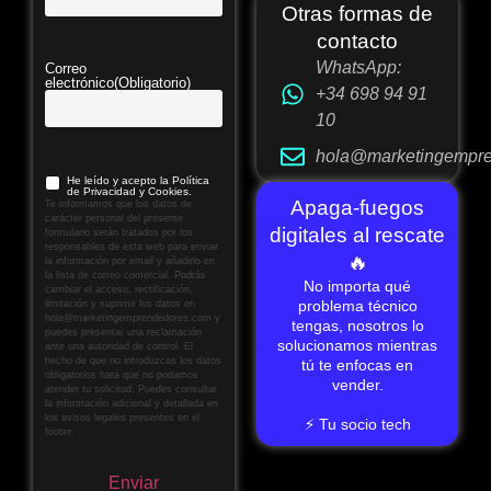
Otras formas de
contacto
WhatsApp:
Correo
electrónico
(Obligatorio)
+34 698 94 91
10
hola@marketingempr
He leído y acepto la Política
de Privacidad y Cookies.
Apaga-fuegos
Te informamos que los datos de
carácter personal del presente
digitales al rescate
formulario serán tratados por los
responsables de esta web para enviar
🔥
la información por email y añadirlo en
la lista de correo comercial. Podrás
No importa qué
cambiar el acceso, rectificación,
problema técnico
limitación y suprimir los datos en
hola@marketingemprendedores.com y
tengas, nosotros lo
puedes presentar una reclamación
solucionamos mientras
ante una autoridad de control. El
hecho de que no introduzcas los datos
tú te enfocas en
obligatorios hará que no podamos
vender.
atender tu solicitud. Puedes consultar
la información adicional y detallada en
los avisos legales presentes en el
⚡ Tu socio tech
footer.