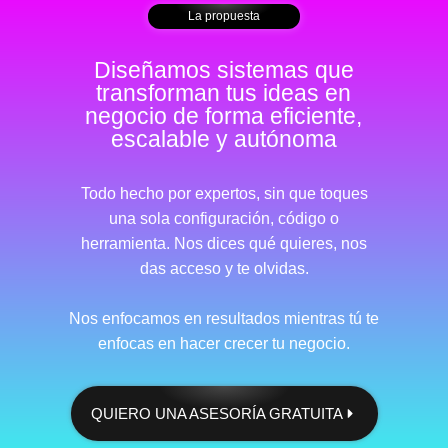
La propuesta
Diseñamos sistemas que
transforman tus ideas en
negocio de forma eficiente,
escalable y autónoma
Todo hecho por expertos, sin que toques
una sola configuración, código o
herramienta. Nos dices qué quieres, nos
das acceso y te olvidas.
Nos enfocamos en resultados mientras tú te
enfocas en hacer crecer tu negocio.
QUIERO UNA ASESORÍA GRATUITA