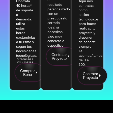
Contrata
Aquí nos
resultado
40 horas*
contratas
personalizado
de soporte
como
con un
a
socios
presupuesto
demanda.
tecnológicos
cerrado.
utiliza
para hacer
Ideal si
estas
realidad tu
necesitas
horas
proyecto y
algo muy
gastándolas
disponer
concreto o
a tu ritmo y
de soporte
específico.
según tus
siempre.
necesidades
Te
Contratar
tecnológicas.
acompañamos
Proyecto
*Caducan a
de 0 a
los 3 meses.
100.
Comprar
Contratar
Bono
Proyecto