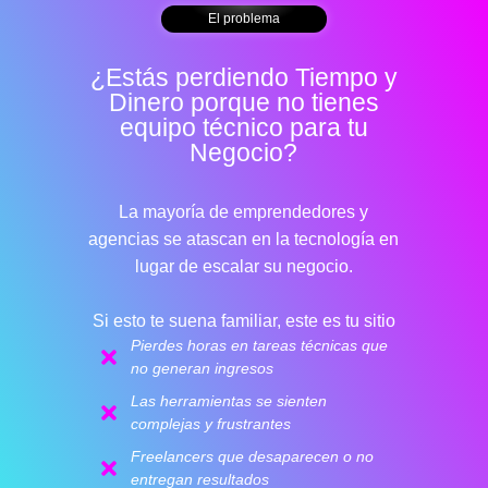
El problema
¿Estás perdiendo Tiempo y
Dinero porque no tienes
equipo técnico para tu
Negocio?
La mayoría de
emprendedores y
agencias
se atascan en la tecnología en
lugar de escalar su negocio.
Si esto te suena familiar, este es tu sitio
Pierdes horas en tareas técnicas que
no generan ingresos
Las herramientas se sienten
complejas y frustrantes
Freelancers que desaparecen o no
entregan resultados