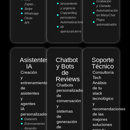
Grabación
lanzamiento
Zapier...
y Clonado
y urgencia
Stripe
Automatización
Copywriting
Whatsapp
en ManyChat
persuasivo
Otras
Flujos
Automatizaciones
API
automatizados
de
apertura/cierre
Asistentes
Chatbot
Soporte
IA
y Bots
Técnico
de
Creación
Consultoría
y
Tech
Reviews
entrenamiento
Análisis
Chatbots
de
de tu
personalizados
asistentes
stack
de
y
tecnológico
conversación
agentes
y
y
IA
recomendaciones
sistemas
personalizados.
de las
de
mejores
Datasets
generación
Entrenamiento
soluciones
de
Iteración
para tu