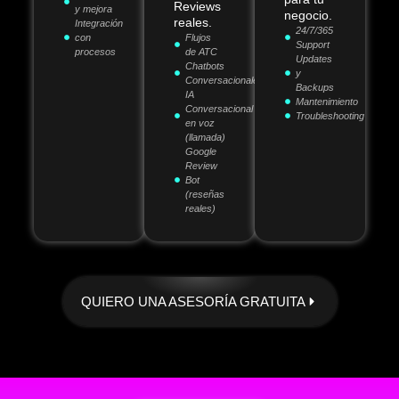
Reviews
y mejora
negocio.
reales.
Integración
24/7/365
con
Flujos
Support
procesos
de ATC
Updates
Chatbots
y
Conversacionales
Backups
IA
Mantenimiento
Conversacional
Troubleshooting
en voz
(llamada)
Google
Review
Bot
(reseñas
reales)
QUIERO UNA ASESORÍA GRATUITA