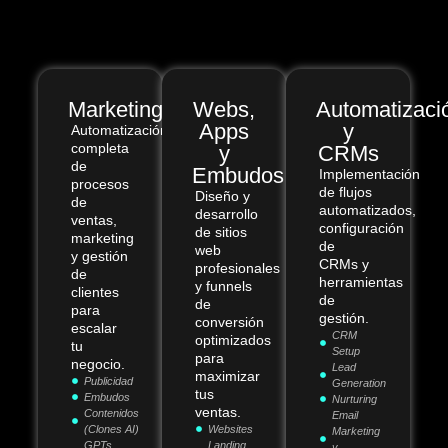
Marketing
Webs,
Automatizaci
Apps
y
Automatización
completa
y
CRMs
de
Embudos
Implementación
procesos
de flujos
Diseño y
de
automatizados,
desarrollo
ventas,
configuración
de sitios
marketing
de
web
y gestión
CRMs y
profesionales
de
herramientas
y funnels
clientes
de
de
para
gestión.
conversión
escalar
CRM
optimizados
tu
Setup
para
negocio.
Lead
maximizar
Publicidad
Generation
tus
Embudos
Nurturing
ventas.
Contenidos
Email
(Clones AI)
Websites
Marketing
GPTs
Landing
y