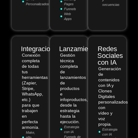
Personalizados
Pages
secuencias
Funnels
Web
Apps
Integraciones
Lanzamientos
Redes
Sociales
Conexión
Gestión
completa
técnica
con IA
de todas
completa
Generación
tus
de
de
herramientas
lanzamientos
contenidos
(Zapier,
de
con IA y
Stripe,
productos
Clones
WhatsApp,
e
Digitales
etc.)
infoproductos,
personalizados
para que
desde la
con
trabajen
estrategia
vídeo y
en
hasta la
voz
perfecta
ejecución.
propia.
armonía.
Estrategia
Estrategia
con IA
Make,
con IA
Funnels de
n8n,