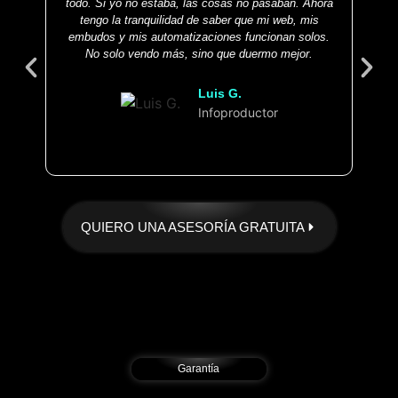
todo. Si yo no estaba, las cosas no pasaban. Ahora
pel
tengo la tranquilidad de saber que mi web, mis
D
embudos y mis automatizaciones funcionan solos.
fl
No solo vendo más, sino que duermo mejor.
gust
sabí
Luis G.
Infoproductor
QUIERO UNA ASESORÍA GRATUITA
Garantía