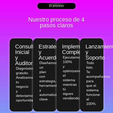
El proceso
Nuestro proceso de 4
pasos claros
Consulta
Estrategia
Implementación
Lanzamien
Inicial
y
Completa
y
y
Acuerdo
Soporte
Ejecutamos
100%
Auditoría
Diseñamos
Todo
y
un
listo.
Diagnóstico
optimizamos
plan
Te
gratuito.
el
con
acompañamos
Analizamos
sistema
estrategia,
para
tu
mientras
herramientas
que el
negocio
tú
y
sistema
y
sigues
automatizaciones
funcione
detectamos
vendiendo.
clave.
al
oportunidades.
100%.