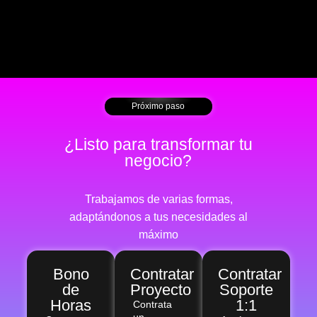
Próximo paso
¿Listo para transformar tu
negocio?
Trabajamos de varias formas,
adaptándonos a tus necesidades al
máximo
Bono
Contratar
Contratar
de
Proyecto
Soporte
Horas
1:1
Contrata
un